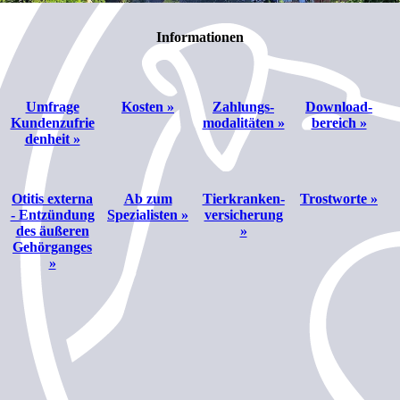
Informationen
Umfrage
Kosten »
Zahlungs­
Download­
Kundenzufrie
modalitäten »
bereich »
denheit »
Otitis externa
Ab zum
Tierkranken­
Trostworte »
- Entzündung
Spezialisten »
versicherung
des äußeren
»
Gehörganges
»