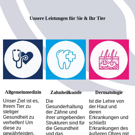
Unsere Leistungen für Sie & Ihr Tier
Allgemeinmedizin
Zahnheilkunde
Dermatologie
Unser Ziel ist es,
Die
Ist die Lehre von
Ihrem Tier zu
Gesunderhaltung
der Haut und
stetiger
der Zähne und
deren
Gesundheit zu
ihrer umgebenden
Erkrankungen und
verhelfen! Um
Strukturen sind für
schließt
diese zu
die Gesundheit
Erkrankungen des
gewährleisten,
und das
äußeren Ohres mit